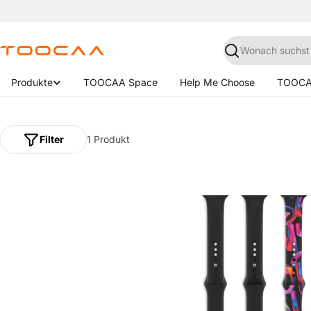
Zum
Inhalt
springen
Suchen
Produkte
TOOCAA Space
Help Me Choose
TOOCA
Filter
1 Produkt